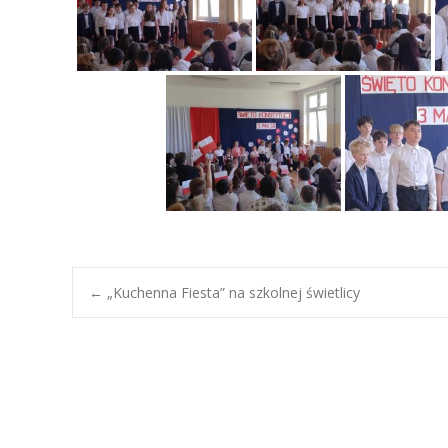
Post
←
„Kuchenna Fiesta” na szkolnej świetlicy
navigation