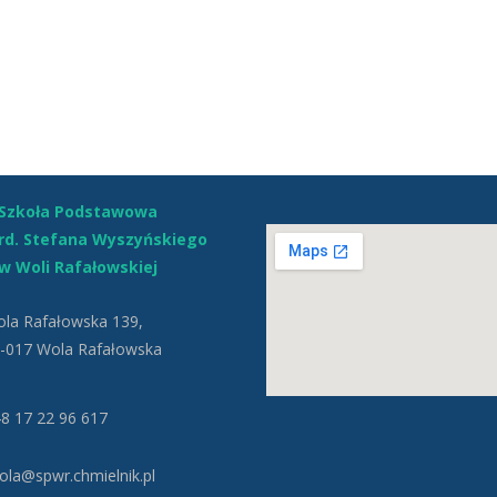
Szkoła Podstawowa
ard. Stefana Wyszyńskiego
w Woli Rafałowskiej
la Rafałowska 139,
-017 Wola Rafałowska
8 17 22 96 617
la@spwr.chmielnik.pl