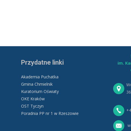
Przydatne linki
im. K
Akademia Puchatka
Gmina Chmielnik
Wo
Kuratorium Oświaty
36
OKE Kraków
OST Tyczyn
+4
Poradnia PP nr 1 w Rzeszowie
wo