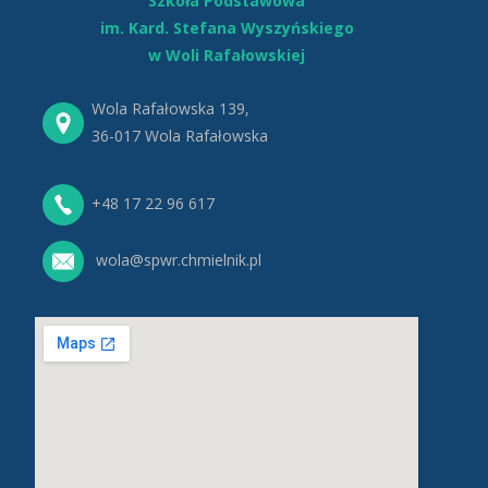
Szkoła Podstawowa
im. Kard. Stefana Wyszyńskiego
w Woli Rafałowskiej
Wola Rafałowska 139,
36-017 Wola Rafałowska
+48 17 22 96 617
wola@spwr.chmielnik.pl