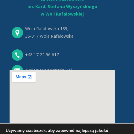
im. Kard. Stefana Wyszyńskiego
w Woli Rafałowskiej
Wola Rafałowska 139,
36-017 Wola Rafałowska
+48 17 22 96 617
wola@spwr.chmielnik.pl
Używamy ciasteczek, aby zapewnić najlepszą jakość