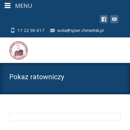
MENU
17 22 96 617
wola@spwr.chmielnik.pl
Pokaz ratowniczy