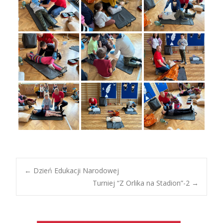
Post
←
Dzień Edukacji Narodowej
Turniej “Z Orlika na Stadion”-2
→
navigation