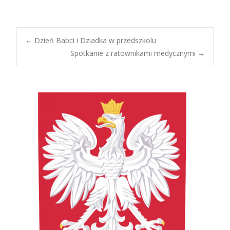
Post
←
Dzień Babci i Dziadka w przedszkolu
Spotkanie z ratownikami medycznymi
→
navigation