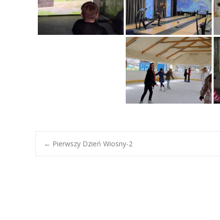
Post
←
Pierwszy Dzień Wiosny-2
navigation