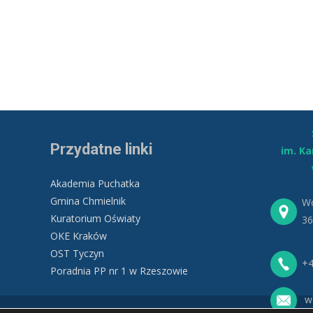
Przydatne linki
im. K
Akademia Puchatka
Gmina Chmielnik
Wo
Kuratorium Oświaty
36
OKE Kraków
OST Tyczyn
+4
Poradnia PP nr 1 w Rzeszowie
wo