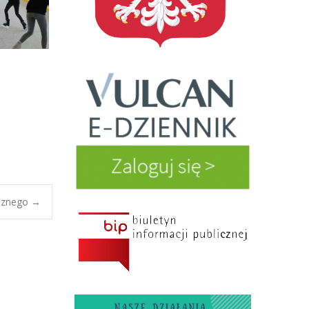
cznego
→