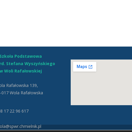
Szkoła Podstawowa
ard. Stefana Wyszyńskiego
w Woli Rafałowskiej
la Rafałowska 139,
-017 Wola Rafałowska
8 17 22 96 617
la@spwr.chmielnik.pl