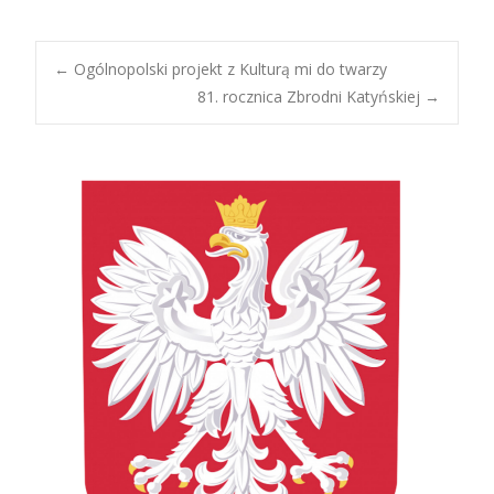
Post
←
Ogólnopolski projekt z Kulturą mi do twarzy
81. rocznica Zbrodni Katyńskiej
→
navigation