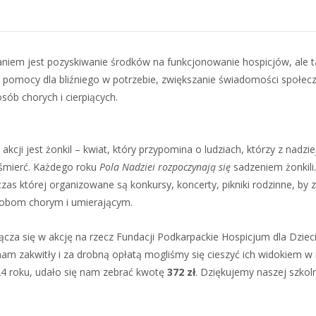
niem jest pozyskiwanie środków na funkcjonowanie hospicjów, ale 
j pomocy dla bliźniego w potrzebie, zwiększanie świadomości społec
sób chorych i cierpiących.
cji jest żonkil – kwiat, który przypomina o ludziach, którzy z nadzie
 śmierć. Każdego roku
Pola Nadziei rozpoczynają się
sadzeniem żonkili
as której organizowane są konkursy, koncerty, pikniki rodzinne, by 
osobom chorym i umierającym.
za się w akcję na rzecz Fundacji Podkarpackie Hospicjum dla Dziec
am zakwitły i za drobną opłatą mogliśmy się cieszyć ich widokiem w
24 roku, udało się nam zebrać kwotę
372 zł
. Dziękujemy naszej szkol