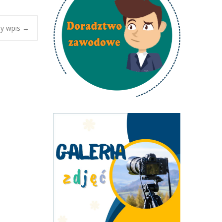
y wpis
→