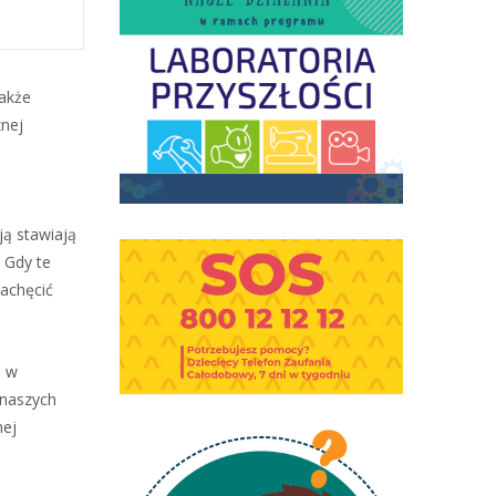
także
znej
ją stawiają
. Gdy te
zachęcić
i w
 naszych
nej