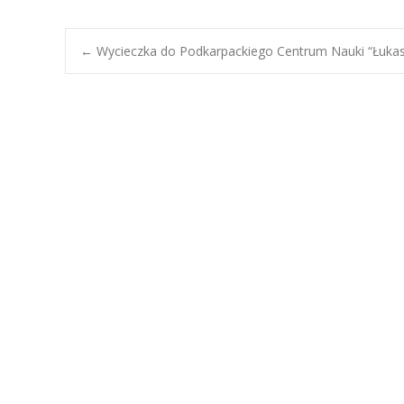
Post
←
Wycieczka do Podkarpackiego Centrum Nauki “Łukas
navigation