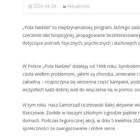
2024-04-24
Aktualności
„Pola Nadziei” to międzynarodowy program, którego zada
szerzenie idei hospicyjnej, propagowanie bezinteresowne
dotyczące potrzeb fizycznych, psychicznych i duchowych o
W Polsce „Pola Nadziei” działają od 1998 roku. Symbolem ak
czoła wielkim problemom, jakimi są choroba, umieranie i
zakwitną – rozpoczyna się wiosenna część kampanii, podcz
wszystkich ludzi dobrej woli do włączenia się w pomoc 
W tym roku nasz Samorząd Uczniowski dalej aktywnie włąc
Rzeszowie. Żonkile w naszym szkolnym ogrodzie pięknie n
domach. Podczas tegorocznej akcji, w dniu 5 kwietnia 20
społeczności za zaangażowanie i dobre serce.