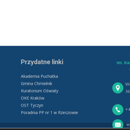
Przydatne linki
im. K
Akademia Puchatka
Gmina Chmielnik
Wo
Kuratorium Oświaty
36
OKE Kraków
OST Tyczyn
+4
Poradnia PP nr 1 w Rzeszowie
wo