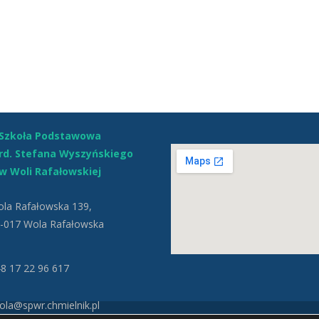
Szkoła Podstawowa
ard. Stefana Wyszyńskiego
w Woli Rafałowskiej
la Rafałowska 139,
-017 Wola Rafałowska
8 17 22 96 617
la@spwr.chmielnik.pl