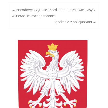
Post
←
Narodowe Czytanie „Kordiana” – uczniowie klasy 7
w literackim escape roomie
Spotkanie z policjantami
→
navigation