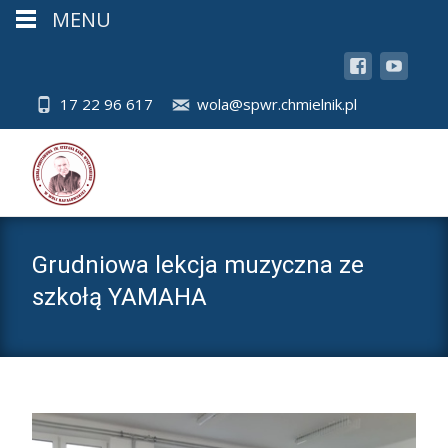
MENU
17 22 96 617
wola@spwr.chmielnik.pl
Grudniowa lekcja muzyczna ze
szkołą YAMAHA