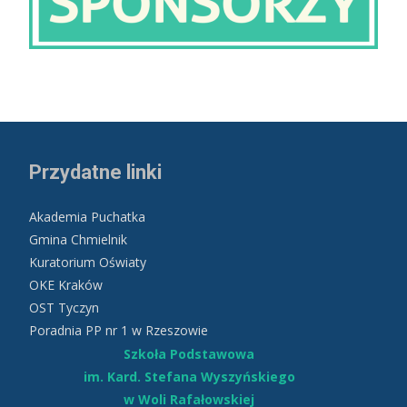
Przydatne linki
Akademia Puchatka
Gmina Chmielnik
Kuratorium Oświaty
OKE Kraków
OST Tyczyn
Poradnia PP nr 1 w Rzeszowie
Szkoła Podstawowa
im. Kard. Stefana Wyszyńskiego
w Woli Rafałowskiej