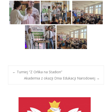
Post
←
Turniej “Z Orlika na Stadion”
Akademia z okazji Dnia Edukacji Narodowej
→
navigation