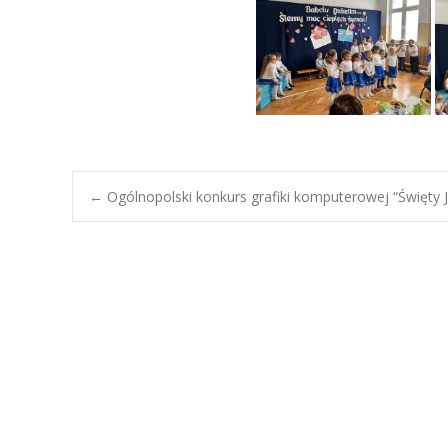
Post
←
Ogólnopolski konkurs grafiki komputerowej “Święty J
navigation