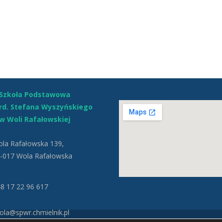
Szkoła Podstawowa
ard. Stefana Wyszyńskiego
w Woli Rafałowskiej
la Rafałowska 139,
-017 Wola Rafałowska
8 17 22 96 617
la@spwr.chmielnik.pl