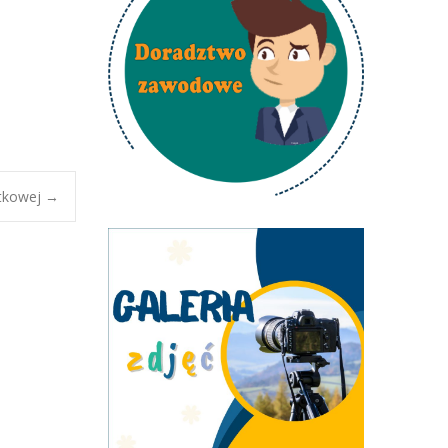
atkowej
→