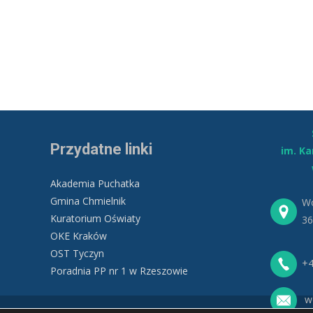
Przydatne linki
im. K
Akademia Puchatka
Gmina Chmielnik
Wo
Kuratorium Oświaty
36
OKE Kraków
OST Tyczyn
+4
Poradnia PP nr 1 w Rzeszowie
wo