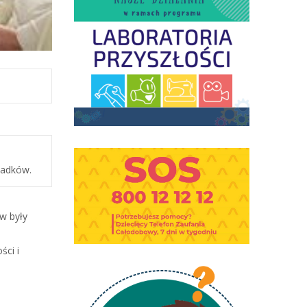
iadków.
w były
ści i