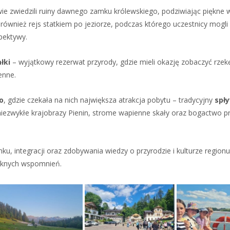
e zwiedzili ruiny dawnego zamku królewskiego, podziwiając piękne w
ł również rejs statkiem po jeziorze, podczas którego uczestnicy mogli
spektywy.
łki
– wyjątkowy rezerwat przyrody, gdzie mieli okazję zobaczyć rzek
enne.
o
, gdzie czekała na nich największa atrakcja pobytu – tradycyjny
spł
iezwykłe krajobrazy Pienin, strome wapienne skały oraz bogactwo p
, integracji oraz zdobywania wiedzy o przyrodzie i kulturze region
ięknych wspomnień.