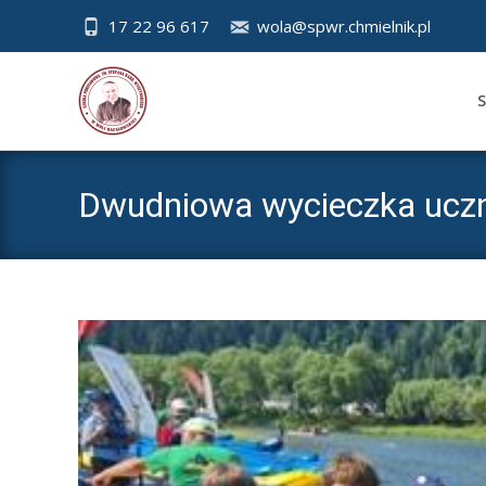
17 22 96 617
wola@spwr.chmielnik.pl
Skip
to
S
cont
Dwudniowa wycieczka uczni