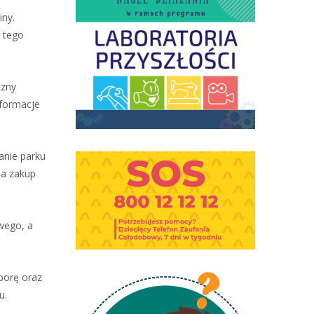
iny.
e tego
czny
 formacje
anie parku
na zakup
wego, a
aporę oraz
u.