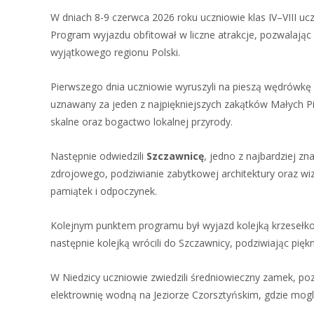
W dniach 8-9 czerwca 2026 roku uczniowie klas IV–VIII uc
Program wyjazdu obfitował w liczne atrakcje, pozwalając
wyjątkowego regionu Polski.
Pierwszego dnia uczniowie wyruszyli na pieszą wędrówk
uznawany za jeden z najpiękniejszych zakątków Małych P
skalne oraz bogactwo lokalnej przyrody.
Następnie odwiedzili
Szczawnicę
, jedno z najbardziej z
zdrojowego, podziwianie zabytkowej architektury oraz wi
pamiątek i odpoczynek.
Kolejnym punktem programu był wyjazd kolejką krzesełk
następnie kolejką wrócili do Szczawnicy, podziwiając pię
W Niedzicy uczniowie zwiedzili średniowieczny zamek, poz
elektrownię wodną na Jeziorze Czorsztyńskim, gdzie mogli