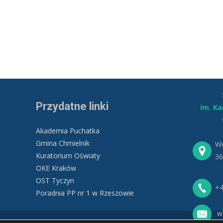
Przydatne linki
im. K
Akademia Puchatka
Gmina Chmielnik
Wo
Kuratorium Oświaty
36
OKE Kraków
OST Tyczyn
+4
Poradnia PP nr 1 w Rzeszowie
wo