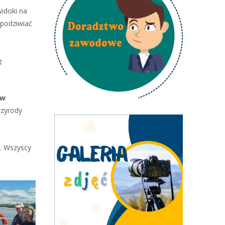
idoki na
 podziwiać
ę
yw
rzyrody
u. Wszyscy