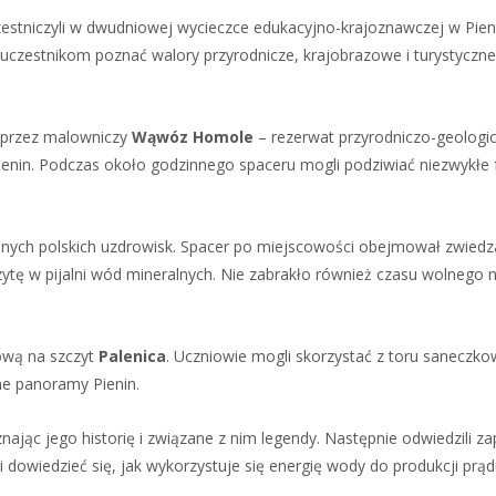
zestniczyli w dwudniowej wycieczce edukacyjno-krajoznawczej w Pien
 uczestnikom poznać walory przyrodnicze, krajobrazowe i turystyczn
ę przez malowniczy
Wąwóz Homole
– rezerwat przyrodniczo-geologi
ienin. Podczas około godzinnego spaceru mogli podziwiać niezwykłe
nanych polskich uzdrowisk. Spacer po miejscowości obejmował zwiedz
zytę w pijalni wód mineralnych. Nie zabrakło również czasu wolnego 
ową na szczyt
Palenica
. Uczniowie mogli skorzystać z toru saneczko
kne panoramy Pienin.
nając jego historię i związane z nim legendy. Następnie odwiedzili z
 dowiedzieć się, jak wykorzystuje się energię wody do produkcji prąd