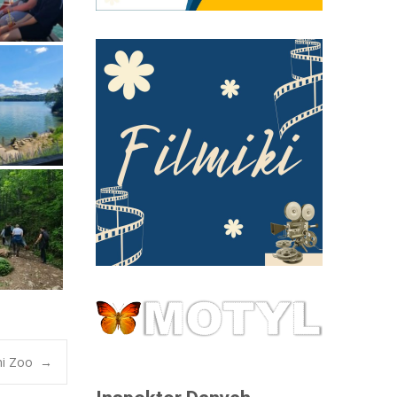
ini Zoo
→