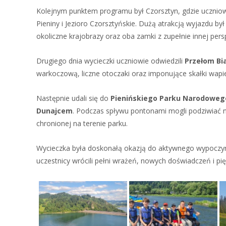
Kolejnym punktem programu był Czorsztyn, gdzie uczniowi
Pieniny i Jezioro Czorsztyńskie. Dużą atrakcją wyjazdu by
okoliczne krajobrazy oraz oba zamki z zupełnie innej per
Drugiego dnia wycieczki uczniowie odwiedzili
Przełom Bia
warkoczową, liczne otoczaki oraz imponujące skałki wapi
Następnie udali się do
Pienińskiego Parku Narodoweg
Dunajcem
. Podczas spływu pontonami mogli podziwiać n
chronionej na terenie parku.
Wycieczka była doskonałą okazją do aktywnego wypoczynku
uczestnicy wrócili pełni wrażeń, nowych doświadczeń i p